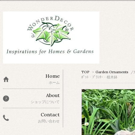
TOP
>
Garden Ornaments
/
Home
ﾎﾟｯﾄ・ﾌﾟﾗﾝﾀｰ・植木鉢
ホーム
About
ショップについて
Contact
お問い合わせ