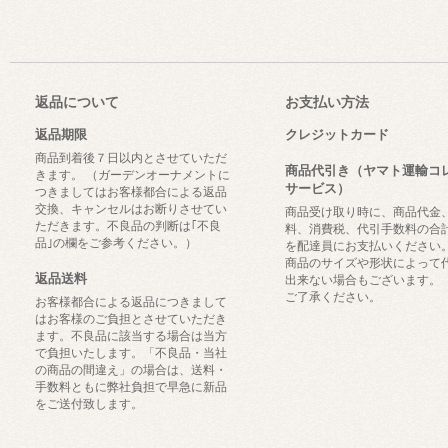
返品について
お支払い方法
返品期限
クレジットカード
商品到着後７日以内とさせていただ
商品代引き（ヤマト運輸コ
きます。 （ガーデンオーナメントに
サービス）
つきましてはお客様都合による返品
交換、キャンセルはお断りさせてい
商品受け取り時に、商品代金
ただきます。不良品の判断は｢不良
料、消費税、代引手数料の合
品｣の欄をご参考ください。）
を配達員にお支払いください
商品のサイズや形状によって
返品送料
出来ない場合もございます。
ご了承ください。
お客様都合による返品につきまして
はお客様のご負担とさせていただき
ます。不良品に該当する場合は当方
で負担いたします。「不良品・当社
の商品の間違え」の場合は、送料・
手数料ともに弊社負担で早急に新品
をご送付致します。