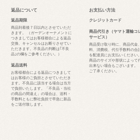
返品について
お支払い方法
返品期限
クレジットカード
商品到着後７日以内とさせていただ
商品代引き（ヤマト運輸コ
きます。 （ガーデンオーナメントに
サービス）
つきましてはお客様都合による返品
交換、キャンセルはお断りさせてい
商品受け取り時に、商品代金
ただきます。不良品の判断は｢不良
料、消費税、代引手数料の合
品｣の欄をご参考ください。）
を配達員にお支払いください
商品のサイズや形状によって
返品送料
出来ない場合もございます。
ご了承ください。
お客様都合による返品につきまして
はお客様のご負担とさせていただき
ます。不良品に該当する場合は当方
で負担いたします。「不良品・当社
の商品の間違え」の場合は、送料・
手数料ともに弊社負担で早急に新品
をご送付致します。