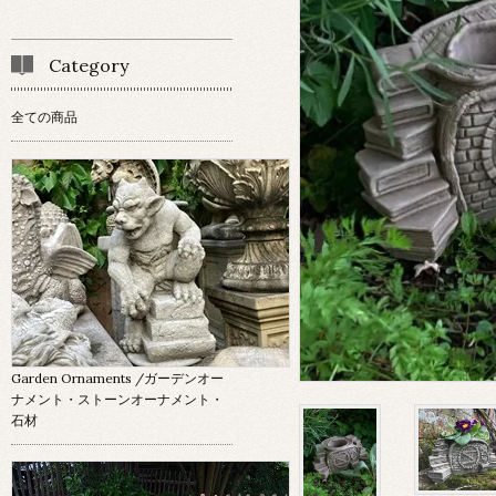
Category
全ての商品
Garden Ornaments
/ガーデンオー
ナメント・ストーンオーナメント・
石材