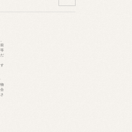
更、
名前
ル等
くだ
ます
で
量物
場合
ださ