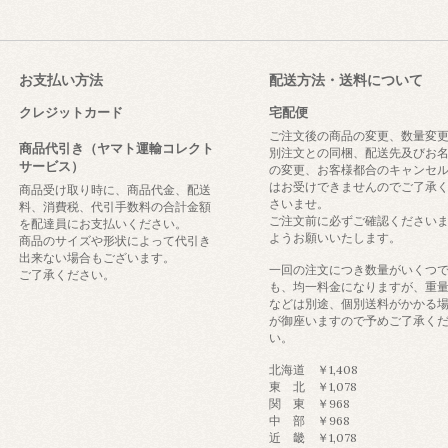
お支払い方法
配送方法・送料について
クレジットカード
宅配便
ご注文後の商品の変更、数量変
商品代引き（ヤマト運輸コレクト
別注文との同梱、配送先及びお
サービス）
の変更、お客様都合のキャンセ
はお受けできませんのでご了承
商品受け取り時に、商品代金、配送
さいませ。
料、消費税、代引手数料の合計金額
ご注文前に必ずご確認ください
を配達員にお支払いください。
ようお願いいたします。
商品のサイズや形状によって代引き
出来ない場合もございます。
一回の注文につき数量がいくつ
ご了承ください。
も、均一料金になりますが、重
などは別途、個別送料がかかる
が御座いますので予めご了承く
い。
北海道 ￥1,408
東 北 ￥1,078
関 東 ￥968
中 部 ￥968
近 畿 ￥1,078