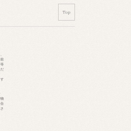
Top
更、
名前
ル等
くだ
ます
で
量物
場合
ださ