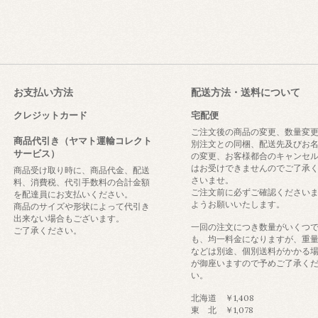
お支払い方法
配送方法・送料について
クレジットカード
宅配便
ご注文後の商品の変更、数量変
商品代引き（ヤマト運輸コレクト
別注文との同梱、配送先及びお
サービス）
の変更、お客様都合のキャンセ
はお受けできませんのでご了承
商品受け取り時に、商品代金、配送
さいませ。
料、消費税、代引手数料の合計金額
ご注文前に必ずご確認ください
を配達員にお支払いください。
ようお願いいたします。
商品のサイズや形状によって代引き
出来ない場合もございます。
一回の注文につき数量がいくつ
ご了承ください。
も、均一料金になりますが、重
などは別途、個別送料がかかる
が御座いますので予めご了承く
い。
北海道 ￥1,408
東 北 ￥1,078