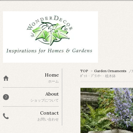
TOP
>
Garden Ornaments
/
Home
ﾎﾟｯﾄ・ﾌﾟﾗﾝﾀｰ・植木鉢
ホーム
About
ショップについて
Contact
お問い合わせ