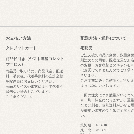
お支払い方法
配送方法・送料について
クレジットカード
宅配便
ご注文後の商品の変更、数量変
商品代引き（ヤマト運輸コレクト
別注文との同梱、配送先及びお
サービス）
の変更、お客様都合のキャンセ
はお受けできませんのでご了承
商品受け取り時に、商品代金、配送
さいませ。
料、消費税、代引手数料の合計金額
ご注文前に必ずご確認ください
を配達員にお支払いください。
ようお願いいたします。
商品のサイズや形状によって代引き
出来ない場合もございます。
一回の注文につき数量がいくつ
ご了承ください。
も、均一料金になりますが、重
などは別途、個別送料がかかる
が御座いますので予めご了承く
い。
北海道 ￥1,408
東 北 ￥1,078