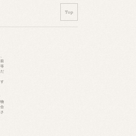
Top
更、
名前
ル等
くだ
ます
で
量物
場合
ださ