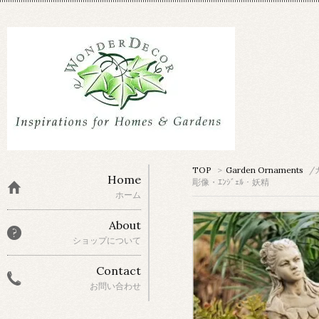
TOP
>
Garden Ornaments
/
Home
彫像・ｴﾝｼﾞｪﾙ・妖精
ホーム
About
ショップについて
Contact
お問い合わせ