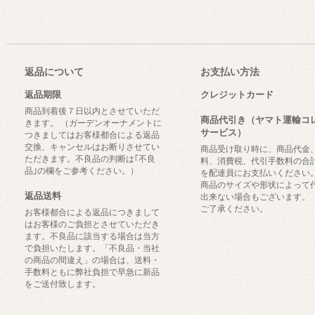
返品について
お支払い方法
返品期限
クレジットカード
商品到着後７日以内とさせていただ
商品代引き（ヤマト運輸コ
きます。 （ガーデンオーナメントに
サービス）
つきましてはお客様都合による返品
交換、キャンセルはお断りさせてい
商品受け取り時に、商品代金
ただきます。不良品の判断は｢不良
料、消費税、代引手数料の合
品｣の欄をご参考ください。）
を配達員にお支払いください
商品のサイズや形状によって
返品送料
出来ない場合もございます。
ご了承ください。
お客様都合による返品につきまして
はお客様のご負担とさせていただき
ます。不良品に該当する場合は当方
で負担いたします。「不良品・当社
の商品の間違え」の場合は、送料・
手数料ともに弊社負担で早急に新品
をご送付致します。