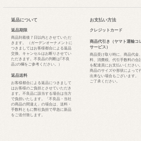
返品について
お支払い方法
返品期限
クレジットカード
商品到着後７日以内とさせていただ
商品代引き（ヤマト運輸コ
きます。 （ガーデンオーナメントに
サービス）
つきましてはお客様都合による返品
交換、キャンセルはお断りさせてい
商品受け取り時に、商品代金
ただきます。不良品の判断は｢不良
料、消費税、代引手数料の合
品｣の欄をご参考ください。）
を配達員にお支払いください
商品のサイズや形状によって
返品送料
出来ない場合もございます。
ご了承ください。
お客様都合による返品につきまして
はお客様のご負担とさせていただき
ます。不良品に該当する場合は当方
で負担いたします。「不良品・当社
の商品の間違え」の場合は、送料・
手数料ともに弊社負担で早急に新品
をご送付致します。