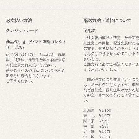
お支払い方法
配送方法・送料について
クレジットカード
宅配便
ご注文後の商品の変更、数量変
商品代引き（ヤマト運輸コレクト
別注文との同梱、配送先及びお
サービス）
の変更、お客様都合のキャンセ
はお受けできませんのでご了承
商品受け取り時に、商品代金、配送
さいませ。
料、消費税、代引手数料の合計金額
ご注文前に必ずご確認ください
を配達員にお支払いください。
ようお願いいたします。
商品のサイズや形状によって代引き
出来ない場合もございます。
一回の注文につき数量がいくつ
ご了承ください。
も、均一料金になりますが、重
などは別途、個別送料がかかる
が御座いますので予めご了承く
い。
北海道 ￥1,408
東 北 ￥1,078
関 東 ￥968
中 部 ￥968
近 畿 ￥1,078
中 国 ￥1,188