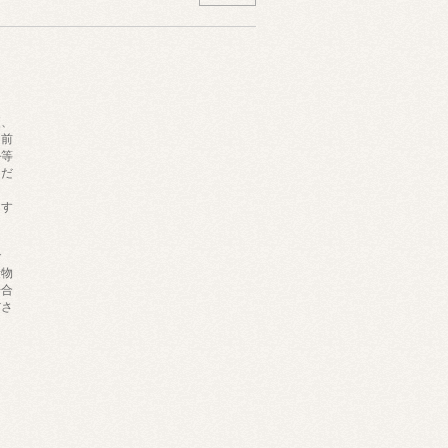
更、
名前
ル等
くだ
ます
で
量物
場合
ださ