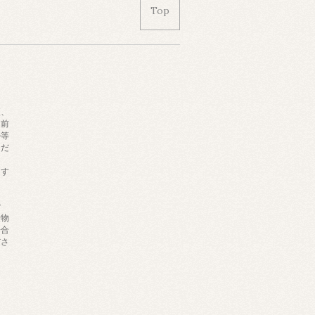
Top
更、
名前
ル等
くだ
ます
で
量物
場合
ださ