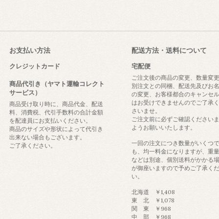
お支払い方法
配送方法・送料について
クレジットカード
宅配便
ご注文後の商品の変更、数量変
商品代引き（ヤマト運輸コレクト
別注文との同梱、配送先及びお
サービス）
の変更、お客様都合のキャンセ
はお受けできませんのでご了承
商品受け取り時に、商品代金、配送
さいませ。
料、消費税、代引手数料の合計金額
ご注文前に必ずご確認ください
を配達員にお支払いください。
ようお願いいたします。
商品のサイズや形状によって代引き
出来ない場合もございます。
一回の注文につき数量がいくつ
ご了承ください。
も、均一料金になりますが、重
などは別途、個別送料がかかる
が御座いますので予めご了承く
い。
北海道 ￥1,408
東 北 ￥1,078
関 東 ￥968
中 部 ￥968