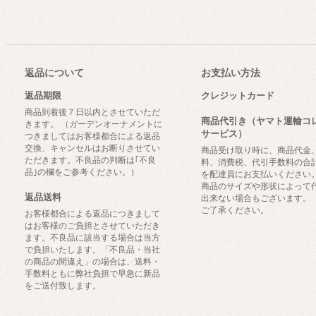
返品について
お支払い方法
返品期限
クレジットカード
商品到着後７日以内とさせていただ
商品代引き（ヤマト運輸コ
きます。 （ガーデンオーナメントに
サービス）
つきましてはお客様都合による返品
交換、キャンセルはお断りさせてい
商品受け取り時に、商品代金
ただきます。不良品の判断は｢不良
料、消費税、代引手数料の合
品｣の欄をご参考ください。）
を配達員にお支払いください
商品のサイズや形状によって
返品送料
出来ない場合もございます。
ご了承ください。
お客様都合による返品につきまして
はお客様のご負担とさせていただき
ます。不良品に該当する場合は当方
で負担いたします。「不良品・当社
の商品の間違え」の場合は、送料・
手数料ともに弊社負担で早急に新品
をご送付致します。