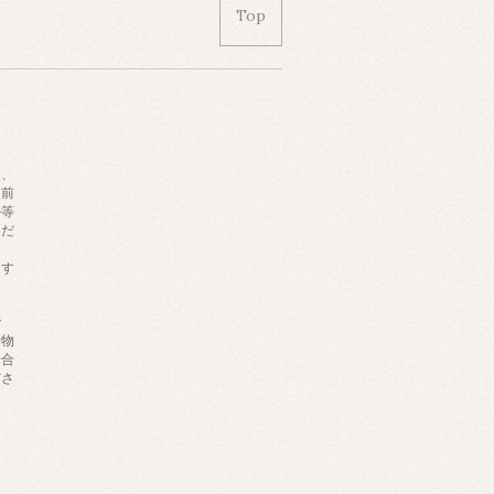
Top
更、
名前
ル等
くだ
ます
で
量物
場合
ださ