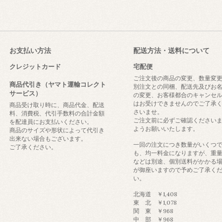
お支払い方法
配送方法・送料について
クレジットカード
宅配便
ご注文後の商品の変更、数量変
商品代引き（ヤマト運輸コレクト
別注文との同梱、配送先及びお
サービス）
の変更、お客様都合のキャンセ
はお受けできませんのでご了承
商品受け取り時に、商品代金、配送
さいませ。
料、消費税、代引手数料の合計金額
ご注文前に必ずご確認ください
を配達員にお支払いください。
ようお願いいたします。
商品のサイズや形状によって代引き
出来ない場合もございます。
一回の注文につき数量がいくつ
ご了承ください。
も、均一料金になりますが、重
などは別途、個別送料がかかる
が御座いますので予めご了承く
い。
北海道 ￥1,408
東 北 ￥1,078
関 東 ￥968
中 部 ￥968